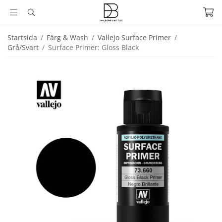
Startsida
/
Färg & Wash
/
Vallejo Surface Primer
/
Grå/Svart
/
Surface Primer: Gloss Black