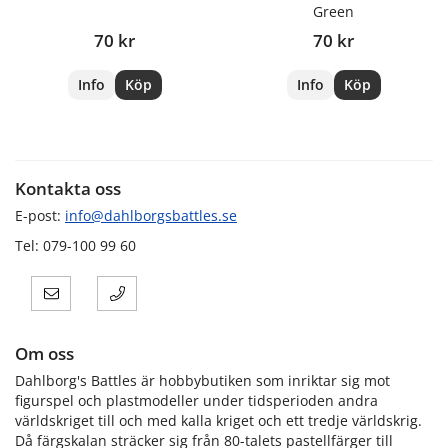
Green
70 kr
70 kr
Info
Köp
Info
Köp
Kontakta oss
E-post:
info@dahlborgsbattles.se
Tel: 079-100 99 60
Om oss
Dahlborg's Battles är hobbybutiken som inriktar sig mot
figurspel och plastmodeller under tidsperioden andra
världskriget till och med kalla kriget och ett tredje världskrig.
Då färgskalan sträcker sig från 80-talets pastellfärger till