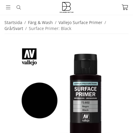
Startsida
/
Färg & Wash
/
Vallejo Surface Primer
/
Grå/Svart
/
Surface Primer: Black