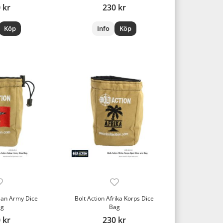
 kr
230 kr
Köp
Info
Köp
lian Army Dice
Bolt Action Afrika Korps Dice
ag
Bag
 kr
230 kr