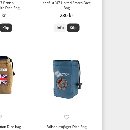
47 British
Konflikt '47 United States Dice
th Dice Bag
Bag
 kr
230 kr
Köp
Info
Köp
ction Dice bag
Fallschirmjäger Dice Bag