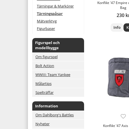
Konflikt '47 Empire 
Tärningar & Markörer
Bag
Tärningspåsar
230 k
Mätverktyg
Info
K
Figurbaser
Figurspel och
modellbygge
Om figurspel
Bolt Action
WWIII: Team Yankee
Målartips
Spelträffar
Information
Om Dahlborg's Battles
Nyheter
Konflikt '47 Axi