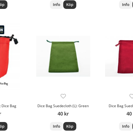
öp
Info
Köp
Info
t Dice Bag
Dice Bag Suedecloth (L): Green
Dice Bag Suede
r
40 kr
40
öp
Info
Köp
Info