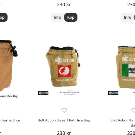
r
230 kr
230
öp
Info
Köp
Info
irborne Dice
Bolt Action Desert Rat Dice Bag
Bolt Action Ita
B
r
230 kr
230