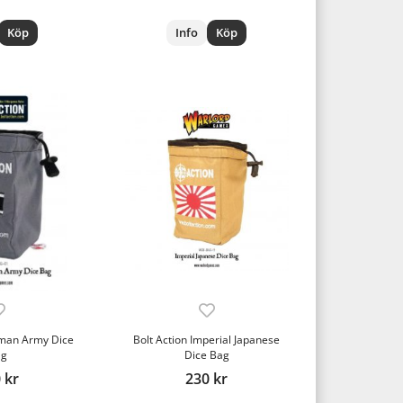
Köp
Info
Köp
rman Army Dice
Bolt Action Imperial Japanese
ag
Dice Bag
 kr
230 kr