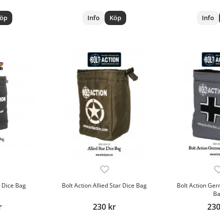
öp
Info
Köp
Info
k Dice Bag
Bolt Action Allied Star Dice Bag
Bolt Action Ge
B
r
230 kr
230