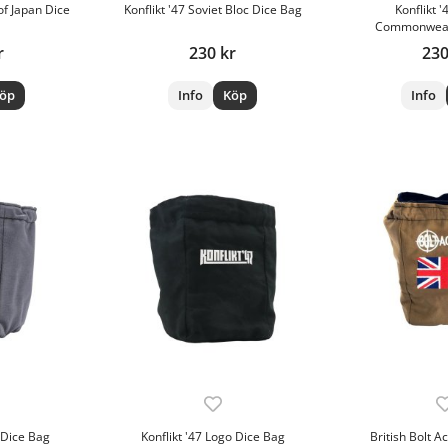
of Japan Dice
Konflikt '47 Soviet Bloc Dice Bag
Konflikt '
Commonweal
r
230 kr
230
öp
Info
Köp
Info
s Dice Bag
Konflikt '47 Logo Dice Bag
British Bolt A