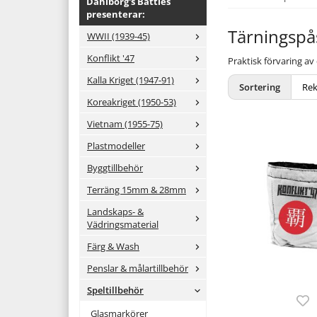
Dahlborg's Battles
presenterar:
Tärningspå
WWII (1939-45)
Konflikt '47
Praktisk förvaring av
Kalla Kriget (1947-91)
Sortering
Koreakriget (1950-53)
Vietnam (1955-75)
Plastmodeller
Byggtillbehör
Terräng 15mm & 28mm
Landskaps- &
Vädringsmaterial
Färg & Wash
Penslar & målartillbehör
Speltillbehör
Glasmarkörer