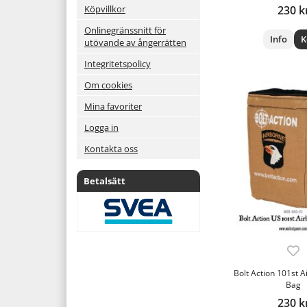
Köpvillkor
230 k
Onlinegränssnitt för
Info
K
utövande av ångerrätten
Integritetspolicy
Om cookies
Mina favoriter
Logga in
Kontakta oss
Betalsätt
Bolt Action 101st A
Bag
230 k