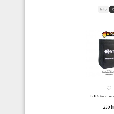
Info
K
Bolt Action Blac
230 k