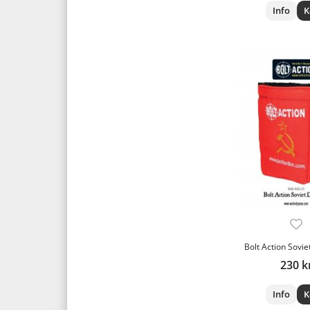
Info
K
Bolt Action Sovie
230 k
Info
K