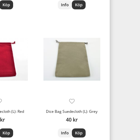
Köp
Info
Köp
cloth (L): Red
Dice Bag Suedecloth (L): Grey
 kr
40 kr
Köp
Info
Köp