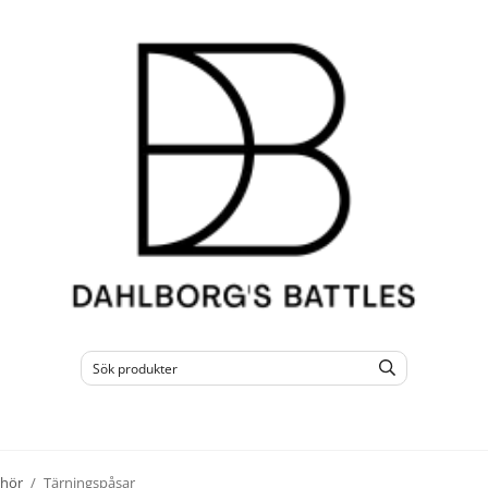
ehör
/
Tärningspåsar