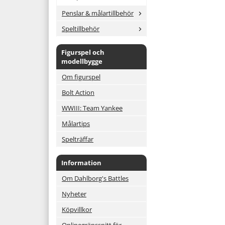
Penslar & målartillbehör
Speltillbehör
Figurspel och
modellbygge
Om figurspel
Bolt Action
WWIII: Team Yankee
Målartips
Spelträffar
Information
Om Dahlborg's Battles
Nyheter
Köpvillkor
Onlinegränssnitt för