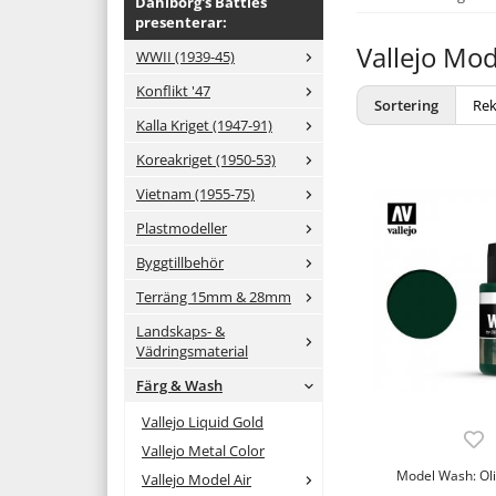
Dahlborg's Battles
presenterar:
Vallejo Mo
WWII (1939-45)
Konflikt '47
Sortering
Kalla Kriget (1947-91)
Koreakriget (1950-53)
Vietnam (1955-75)
Plastmodeller
Byggtillbehör
Terräng 15mm & 28mm
Landskaps- &
Vädringsmaterial
Färg & Wash
Vallejo Liquid Gold
Vallejo Metal Color
Model Wash: Ol
Vallejo Model Air