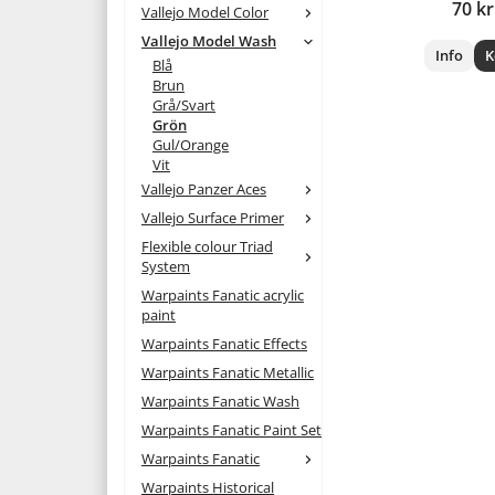
70 kr
Vallejo Model Color
Vallejo Model Wash
Info
K
Blå
Brun
Grå/Svart
Grön
Gul/Orange
Vit
Vallejo Panzer Aces
Vallejo Surface Primer
Flexible colour Triad
System
Warpaints Fanatic acrylic
paint
Warpaints Fanatic Effects
Warpaints Fanatic Metallic
Warpaints Fanatic Wash
Warpaints Fanatic Paint Set
Warpaints Fanatic
Warpaints Historical