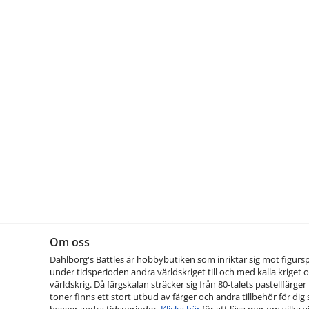
Om oss
Dahlborg's Battles är hobbybutiken som inriktar sig mot figurs
under tidsperioden andra världskriget till och med kalla kriget o
världskrig. Då färgskalan sträcker sig från 80-talets pastellfärger t
toner finns ett stort utbud av färger och andra tillbehör för dig
bygger andra tidsperioder.
Klicka här
för att läsa mer om vilka vi