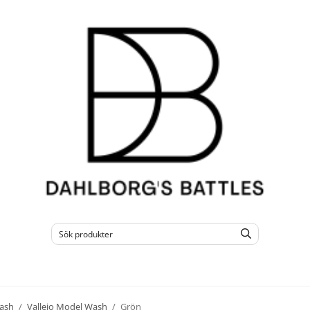
ash
/
Vallejo Model Wash
/
Grön