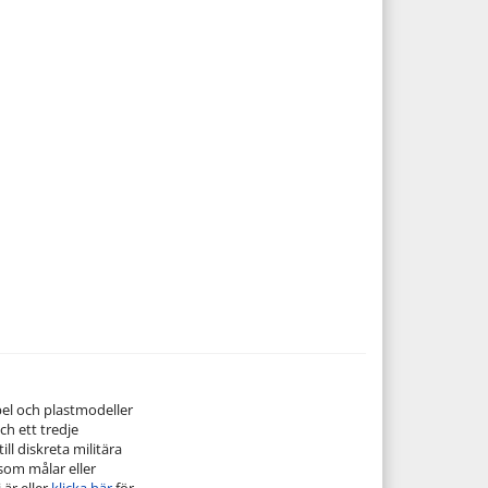
pel och plastmodeller
ch ett tredje
ill diskreta militära
 som målar eller
 är eller
klicka här
för