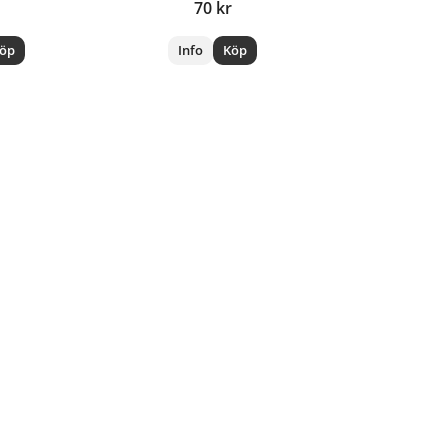
70 kr
öp
Info
Köp