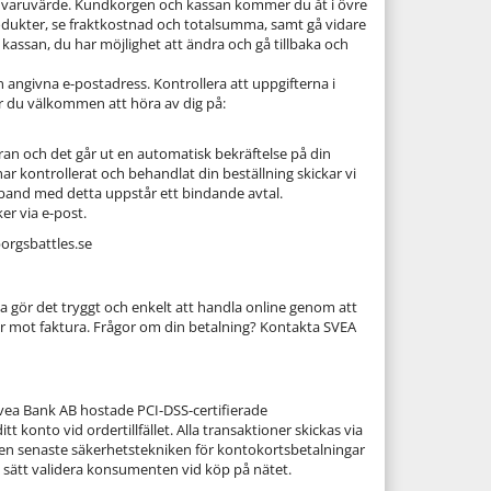
s i varuvärde. Kundkorgen och kassan kommer du åt i övre
rodukter, se fraktkostnad och totalsumma, samt gå vidare
 kassan, du har möjlighet att ändra och gå tillbaka och
n angivna e-postadress. Kontrollera att uppgifterna i
 är du välkommen att höra av dig på:
aran och det går ut en automatisk bekräftelse på din
 har kontrollerat och behandlat din beställning skickar vi
samband med detta uppstår ett bindande avtal.
er via e-post.
lborgsbattles.se
ea gör det tryggt och enkelt att handla online genom att
ler mot faktura. Frågor om din betalning? Kontakta SVEA
 Svea Bank AB hostade PCI-DSS-certifierade
 konto vid ordertillfället. Alla transaktioner skickas via
en senaste säkerhetstekniken för kontokortsbetalningar
 sätt validera konsumenten vid köp på nätet.