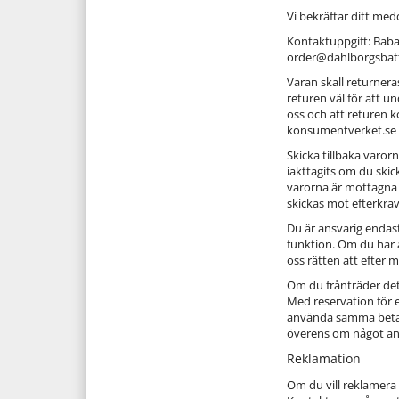
Vi bekräftar ditt me
Kontaktuppgift: Babar
order@dahlborgsbatt
Varan skall returnera
returen väl för att u
oss och att returen 
konsumentverket.se
Skicka tillbaka varor
iakttagits om du skic
varorna är mottagna 
skickas mot efterkrav
Du är ansvarig endast
funktion. Om du har a
oss rätten att efter
Om du frånträder dett
Med reservation för 
använda samma betaln
överens om något anna
Reklamation
Om du vill reklamera 