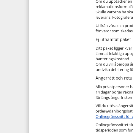
Om du upptäcker en t
reklamationsformulär
Skulle varorna ha ska
leverans. Fotografer
Utifrån våra och prod
för varor som skadas
Ej uthämtat paket
Ditt paket ligger kv
lämnat felaktiga uppg
hanteringskostnad.
Om du vill åberopa ån
undvika debitering fö
Ångerrätt och retu
Alla privatpersoner h
14 dagar börjar räkna
förlängs ångerfriste
Vill du utöva ångerrä
order@dahlborgsbattl
Onlinegränssnitt för
Onlinegränssnittet sk
tidsperioden som fun