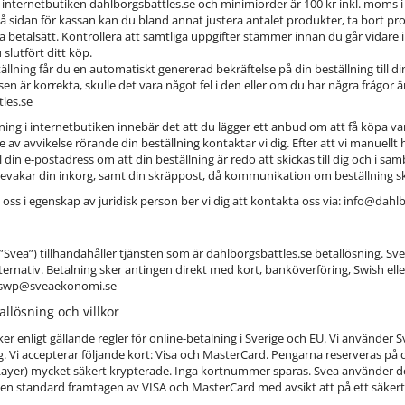
ia internetbutiken dahlborgsbattles.se och minimiorder är 100 kr inkl. mom
På sidan för kassan kan du bland annat justera antalet produkter, ta bort p
a betalsätt. Kontrollera att samtliga uppgifter stämmer innan du går vidare i
 slutfört ditt köp.
llning får du en automatiskt genererad bekräftelse på din beställning till di
sen är korrekta, skulle det vara något fel i den eller om du har några frågor
les.se
ning i internetbutiken innebär det att du lägger ett anbud om att få köpa v
e av avvikelse rörande din beställning kontaktar vi dig. Efter att vi manuellt
l din e-postadress om att din beställning är redo att skickas till dig och i 
 bevakar din inkorg, samt din skräppost, då kommunikation om beställning sk
v oss i egenskap av juridisk person ber vi dig att kontakta oss via: info@dah
”Svea”) tillhandahåller tjänsten som är dahlborgsbattles.se betallösning. Sv
ternativ. Betalning sker antingen direkt med kort, banköverföring, Swish el
r swp@sveaekonomi.se
llösning och villkor
er enligt gällande regler för online-betalning i Sverige och EU. Vi använder
. Vi accepterar följande kort: Visa och MasterCard. Pengarna reserveras på ditt
Layer) mycket säkert krypterade. Inga kortnummer sparas. Svea använder d
 en standard framtagen av VISA och MasterCard med avsikt att på ett säkert