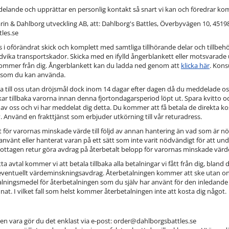
ddelande och upprättar en personlig kontakt så snart vi kan och föredrar k
in & Dahlborg utveckling AB, att: Dahlborg's Battles, Överbyvägen 10, 4519
les.se
s i oförändrat skick och komplett med samtliga tillhörande delar och tillbeh
ndvika transportskador. Skicka med en ifylld ångerblankett eller motsvarade u
kommer från dig. Ångerblankett kan du ladda ned genom att
klicka här
. Kons
 som du kan använda.
na till oss utan dröjsmål dock inom 14 dagar efter dagen då du meddelade oss 
kar tillbaka varorna innan denna fjortondagarsperiod löpt ut. Spara kvitto 
av oss och vi har meddelat dig detta. Du kommer att få betala de direkta ko
. Använd en frakttjänst som erbjuder utkörning till vår returadress.
 för varornas minskade värde till följd av annan hantering än vad som är nöd
nvänt eller hanterat varan på ett sätt som inte varit nödvändigt för att unde
 mottagen retur göra avdrag på återbetalt belopp för varornas minskade värd
a avtal kommer vi att betala tillbaka alla betalningar vi fått från dig, bl
eventuellt värdeminskningsavdrag. Återbetalningen kommer att ske utan onö
ingsmedel för återbetalningen som du själv har använt för den inledande 
t. I vilket fall som helst kommer återbetalningen inte att kosta dig något.
en vara gör du det enklast via e-post: order@dahlborgsbattles.se