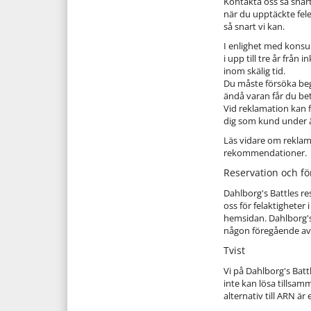
Kontakta oss så snart
när du upptäckte felet
så snart vi kan.
I enlighet med konsu
i upp till tre år frå
inom skälig tid.
Du måste försöka beg
ändå varan får du be
Vid reklamation kan fe
dig som kund under 
Läs vidare om reklam
rekommendationer.
Reservation och fö
Dahlborg's Battles re
oss för felaktigheter 
hemsidan. Dahlborg's B
någon föregående avi
Tvist
Vi på Dahlborg's Batt
inte kan lösa tillsa
alternativ till ARN 