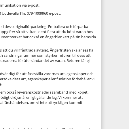
ommunikation via e-post.
8 Uddevalla Tfn: 079-1009960 e-post:
ör i dess originalförpackning. Emballera och förpacka
ppgifter så att vi kan identifiera att du köpt varan hos
umentverket har också en ångerblankett på sin hemsida
att du vill frånträda avtalet. Ångerfristen ska anses ha
och sändningsnummer som styrker returen till dess att
stnaderna för återsändandet av varan. Returen får ej
vändigt för att fastställa varornas art, egenskaper och
rsöka dess art, egenskaper eller funktion förbehåller vi
e.
and dem också leveranskostnader i samband med köpet.
digt dröjsmål enligt gällande lag. Vi kommer att
affärshändelsen, om vi inte uttryckligen kommit