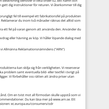
in beskrivning behöver vi veta order-ID, ditt namn och
 gett dig instruktioner för returen. Vi återkommer till dig
ngligt fel till exempel ett fabrikationsfel på produkten
ktes. Reklamerar du inom två månader räknas det alltid som
rra ett fel på varan genom att använda den. Använder du
isavdrag eller hävning av köp. Vi håller löpande dialog med
er vi Allmänna Reklamationsnämndens (”ARN”)
rodukterna kan skilja sig från verkligheten. Vi reserverar
ska problem samt eventuella bild- eller textfel i övrigt på
igger. Vi förbehåller oss rätten att ändra priser utan
rstånd. Om en tvist mot all förmodan skulle uppstå som vi
ekommendationer. Du kan läsa mer på www.arn.se. Ett
missionen: ec.europa.eu/consumers/odr