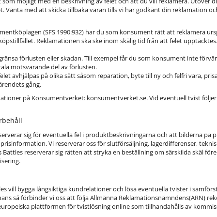
 som möjligt med en beskrivning av felet och att du vill reklamera. Utöver d
. Vänta med att skicka tillbaka varan tills vi har godkänt din reklamation och
mentköplagen (SFS 1990:932) har du som konsument rätt att reklamera urspru
n inköpstillfället. Reklamationen ska ske inom skälig tid från att felet upptäc
ränsa förlusten eller skadan. Till exempel får du som konsument inte förvä
tala motsvarande del av förlusten.
let avhjälpas på olika sätt såsom reparation, byte till ny och felfri vara, pr
ärendets gång.
ationer på Konsumentverket: konsumentverket.se. Vid eventuell tvist följ
rbehåll
serverar sig för eventuella fel i produktbeskrivningarna och att bilderna på p
i prisinformation. Vi reserverar oss för slutförsäljning, lagerdifferenser, tekni
attles reserverar sig rätten att stryka en beställning om särskilda skäl förel
sering.
les vill bygga långsiktiga kundrelationer och lösa eventuella tvister i samfö
mmans så förbinder vi oss att följa Allmänna Reklamationsnämndens(ARN) r
är europeiska plattformen för tvistlösning online som tillhandahålls av kom