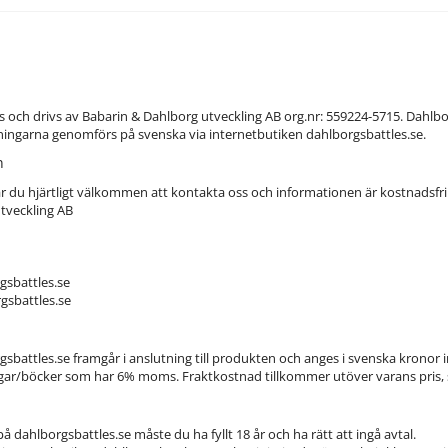
s och drivs av Babarin & Dahlborg utveckling AB org.nr: 559224-5715. Dahlborg
lningarna genomförs på svenska via internetbutiken dahlborgsbattles.se.
n
r du hjärtligt välkommen att kontakta oss och informationen är kostnadsfri
tveckling AB
gsbattles.se
gsbattles.se
rgsbattles.se framgår i anslutning till produkten och anges i svenska kron
gar/böcker som har 6% moms. Fraktkostnad tillkommer utöver varans pris, 
på dahlborgsbattles.se måste du ha fyllt 18 år och ha rätt att ingå avtal.