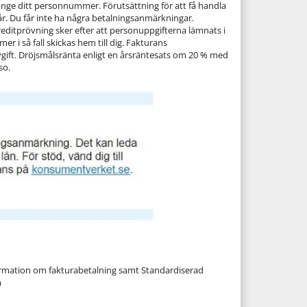
ange ditt personnummer. Förutsättning för att få handla
 år. Du får inte ha några betalningsanmärkningar.
reditprövning sker efter att personuppgifterna lämnats i
r i så fall skickas hem till dig. Fakturans
vgift. Dröjsmålsränta enligt en årsräntesats om 20 % med
so.
nformation om fakturabetalning samt Standardiserad
m