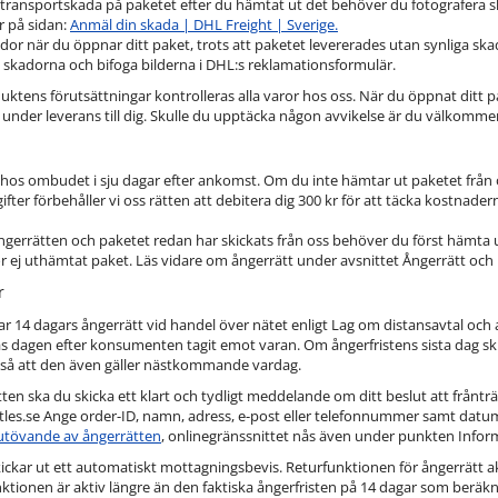
ransportskada på paketet efter du hämtat ut det behöver du fotografera s
 på sidan:
Anmäl din skada | DHL Freight | Sverige.
dor när du öppnar ditt paket, trots att paketet levererades utan synliga s
a skadorna och bifoga bilderna i DHL:s reklamationsformulär.
uktens förutsättningar kontrolleras alla varor hos oss. När du öppnat ditt pak
 under leverans till dig. Skulle du upptäcka någon avvikelse är du välkomme
ar hos ombudet i sju dagar efter ankomst. Om du inte hämtar ut paketet frå
ifter förbehåller vi oss rätten att debitera dig 300 kr för att täcka kostnader
gerrätten och paketet redan har skickats från oss behöver du först hämta ut p
r ej uthämtat paket. Läs vidare om ångerrätt under avsnittet Ångerrätt och 
r
ar 14 dagars ångerrätt vid handel över nätet enligt Lag om distansavtal och a
s dagen efter konsumenten tagit emot varan. Om ångerfristens sista dag skul
n så att den även gäller nästkommande vardag.
tten ska du skicka ett klart och tydligt meddelande om ditt beslut att frånträ
es.se Ange order-ID, namn, adress, e-post eller telefonnummer samt datum
 utövande av ångerrätten
, onlinegränssnittet nås även under punkten Inform
ickar ut ett automatiskt mottagningsbevis. Returfunktionen för ångerrätt a
ktionen är aktiv längre än den faktiska ångerfristen på 14 dagar som beräkn