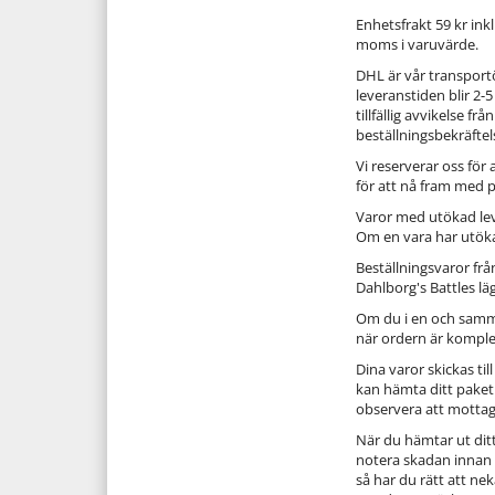
Enhetsfrakt 59 kr ink
moms i varuvärde.
DHL är vår transportö
leveranstiden blir 2-
tillfällig avvikelse
beställningsbekräftel
Vi reserverar oss för
för att nå fram med 
Varor med utökad le
Om en vara har utöka
Beställningsvaror fr
Dahlborg's Battles lä
Om du i en och samma 
när ordern är komplet
Dina varor skickas t
kan hämta ditt pake
observera att motta
När du hämtar ut dit
notera skadan innan d
så har du rätt att ne