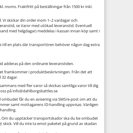
. moms. Fraktfritt på beställningar från 1500 kr inkl.
. Vi skickar din order inom 1–2 vardagar och
veranstid, se Varor med utökad leveranstid. Eventuell
amband med helgdagar) meddelas i kassan innan köp samt i
as till en plats där transportören behöver någon dag extra
d adderas på den ordinarie leveranstiden.
ket framkommer i produktbeskrivningen. Från det att
l 32 dagar.
ammans med fler varor så skickas samtliga varor till dig
l oss på info@dahlborgsbattles.se
ll ombudet får du en avisering via SMS/e-post om att du
mmer samt mottagarens ID-handling uppvisas. Vänligen
handling.
ick. Om du upptäcker transportskador ska du be ombudet
 skick. Vill du inte ta emot paketet på grund av skadan