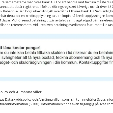
ktura samarbetar vi med Svea Bank AB. För att handla mot faktura måste du 
annat att du är registrerad i folkbokföringsregistret i Sverige och är över 18
av Babarin & Dahlborg utveckling AB överlåtna till Svea Bank AB. Sedvanlig k
nnebär detta att en kreditupplysning tas. En kopia på kreditupplysningen komme
 14 dagar. Vid försenad betalning utgår avtalad samt lagstadgad påminnelsea
 gällande referensränta. Vid utebliven betalning överlämnas fakturan till inkas
licy och Allmänna villor
veas Dataskyddspolicy och Allmänna villor, som i sin tur innehåller Sveas i
reditinformation (SEKKI). Informationen finns även tillgänglig på svea.co