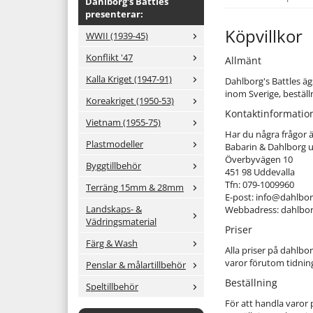
Dahlborg's Battles
presenterar:
Köpvillkor
WWII (1939-45)
Konflikt '47
Allmänt
Kalla Kriget (1947-91)
Dahlborg's Battles äg
inom Sverige, bestäl
Koreakriget (1950-53)
Kontaktinformatio
Vietnam (1955-75)
Har du några frågor ä
Plastmodeller
Babarin & Dahlborg u
Överbyvägen 10
Byggtillbehör
451 98 Uddevalla
Tfn: 079-1009960
Terräng 15mm & 28mm
E-post: info@dahlbor
Landskaps- &
Webbadress: dahlbor
Vädringsmaterial
Priser
Färg & Wash
Alla priser på dahlbo
varor förutom tidnin
Penslar & målartillbehör
Beställning
Speltillbehör
För att handla varor 