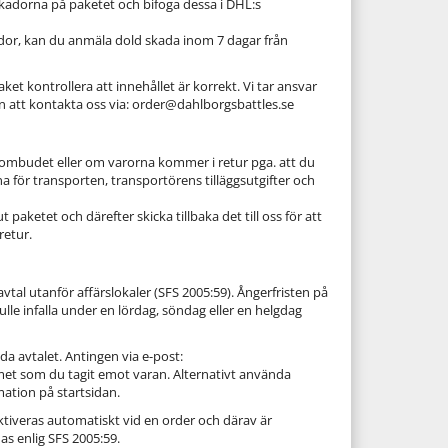
kadorna på paketet och bifoga dessa i DHL:s
kador, kan du anmäla dold skada inom 7 dagar från
et kontrollera att innehållet är korrekt. Vi tar ansvar
n att kontakta oss via: order@dahlborgsbattles.se
n ombudet eller om varorna kommer i retur pga. att du
na för transporten, transportörens tilläggsutgifter och
aketet och därefter skicka tillbaka det till oss för att
retur.
vtal utanför affärslokaler (SFS 2005:59). Ångerfristen på
le infalla under en lördag, söndag eller en helgdag
da avtalet. Antingen via e-post:
et som du tagit emot varan. Alternativt använda
ation på startsidan.
ktiveras automatiskt vid en order och därav är
as enlig SFS 2005:59.