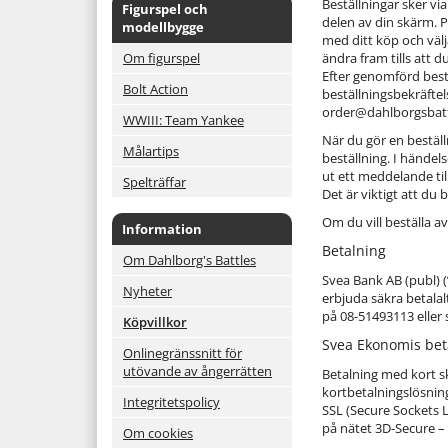
Beställningar sker v
Figurspel och
delen av din skärm. 
modellbygge
med ditt köp och välj
Om figurspel
ändra fram tills att du
Efter genomförd bestä
Bolt Action
beställningsbekräftel
order@dahlborgsbatt
WWIII: Team Yankee
När du gör en beställ
Målartips
beställning. I händels
ut ett meddelande til
Spelträffar
Det är viktigt att du
Om du vill beställa a
Information
Betalning
Om Dahlborg's Battles
Svea Bank AB (publ) (
Nyheter
erbjuda säkra betalal
på 08-51493113 elle
Köpvillkor
Svea Ekonomis beta
Onlinegränssnitt för
utövande av ångerrätten
Betalning med kort sk
kortbetalningslösning
Integritetspolicy
SSL (Secure Sockets 
på nätet 3D-Secure –
Om cookies