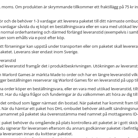
l. moms. Om produkten är skrymmande tillkommer ett fraktillägg på 75 kr inkl
r och de behöver 1-3 vardagar att leverera paketet till ditt närmaste ombud
5 vardagar såvida du ej köpt en beställningsvara eller en vara med utökad le
 från normal orderhantering och därmed förlängd leveranstid (exempelvis i s
sen som erhålls via e-post efter köp.
 att förseningar kan uppstå under transporten eller om paketet skall leverer
paketet. Leverans sker endast inom Sverige.
veranstid
d leveranstid framgår det i produktbeskrivningen. Utökningen av leveransti
ån Warlord Games är märkta Made to order och har en längre leveranstid vil
gger beställningen reserverar sig Warlord Games för en leveranstid på upp til
order köper en beställningsvara, eller en vara med utökad leveranstid, tills
t. Har du några frågor och funderingar är du välkommen att höra av dig til
ill det ombud som ligger närmast din bostad. När paketet har kommit fram ti
t. När du hämtar ett paket hos DHL-ombudet behöver aktuellt sändningsnu
garnamnet på paketet ska överensstämma med namnet på mottagarens ID-
t paket behöver du omgående på plats kontrollera att paketet är i gott sk
u signerar för leveransen eftersom du annars godkänner paketet i befintligt
ka leveransen innan du kvitterar paketet.