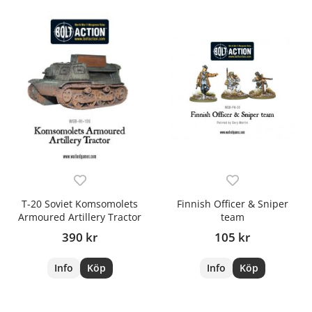
T-20 Soviet Komsomolets
Finnish Officer & Sniper
Armoured Artillery Tractor
team
390 kr
105 kr
Info
Köp
Info
Köp