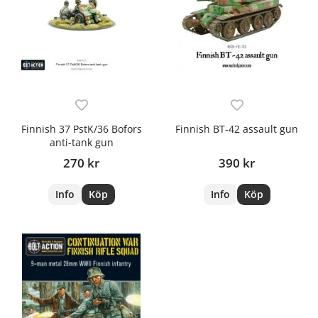
Finnish 37 PstK/36 Bofors
Finnish BT-42 assault gun
anti-tank gun
270 kr
390 kr
Info
Köp
Info
Köp