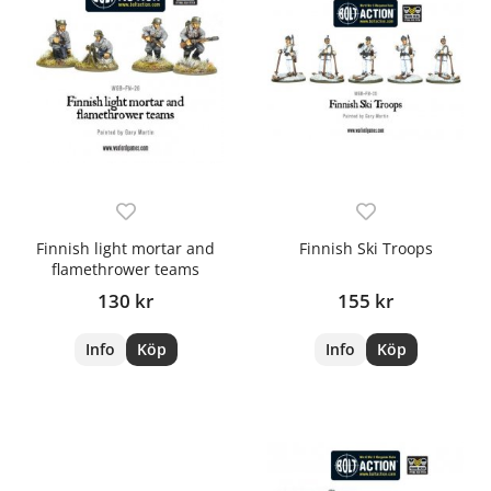
Finnish light mortar and
Finnish Ski Troops
flamethrower teams
130 kr
155 kr
Info
Köp
Info
Köp