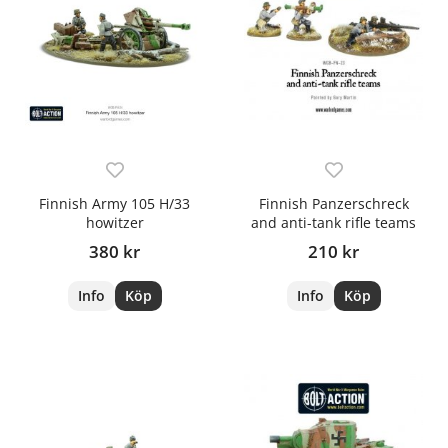
Finnish Army 105 H/33
Finnish Panzerschreck
howitzer
and anti-tank rifle teams
380 kr
210 kr
Info
Köp
Info
Köp