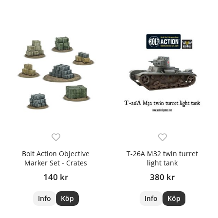
Bolt Action Objective
T-26A M32 twin turret
Marker Set - Crates
light tank
140 kr
380 kr
Info
Köp
Info
Köp