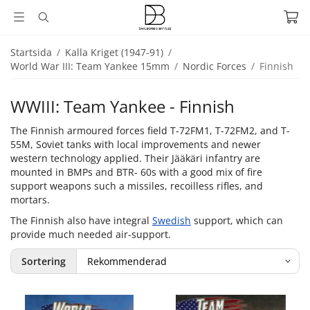
Startsida
/
Kalla Kriget (1947-91)
/
World War III: Team Yankee 15mm
/
Nordic Forces
/
Finnish
WWIII: Team Yankee - Finnish
The Finnish armoured forces field T-72FM1, T-72FM2, and T-
55M, Soviet tanks with local improvements and newer
western technology applied. Their Jääkäri infantry are
mounted in BMPs and BTR- 60s with a good mix of fire
support weapons such a missiles, recoilless rifles, and
mortars.
The Finnish also have integral
Swedish
support, which can
provide much needed air-support.
Sortering