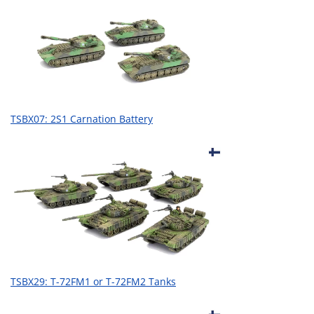
TSBX07: 2S1 Carnation Battery
TSBX29: T-72FM1 or T-72FM2 Tanks