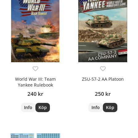
World War III: Team
ZSU-57-2 AA Platoon
Yankee Rulebook
240 kr
250 kr
Info
Köp
Info
Köp