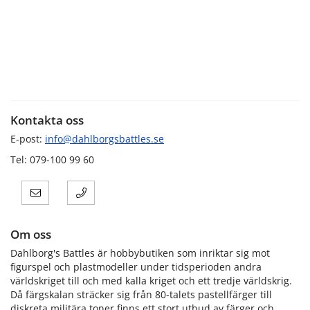
Kontakta oss
E-post:
info@dahlborgsbattles.se
Tel: 079-100 99 60
Om oss
Dahlborg's Battles är hobbybutiken som inriktar sig mot
figurspel och plastmodeller under tidsperioden andra
världskriget till och med kalla kriget och ett tredje världskrig.
Då färgskalan sträcker sig från 80-talets pastellfärger till
diskreta militära toner finns ett stort utbud av färger och