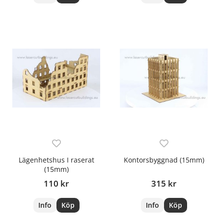
Lägenhetshus I raserat
Kontorsbyggnad (15mm)
(15mm)
110 kr
315 kr
Info
Köp
Info
Köp