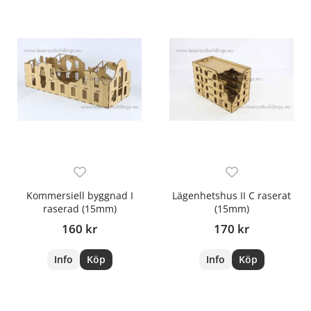
Kommersiell byggnad I
Lägenhetshus II C raserat
raserad (15mm)
(15mm)
160 kr
170 kr
Info
Köp
Info
Köp