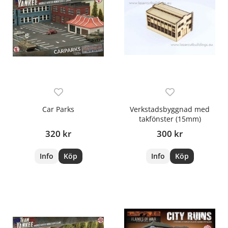
Car Parks
Verkstadsbyggnad med
takfönster (15mm)
320 kr
300 kr
Info
Köp
Info
Köp