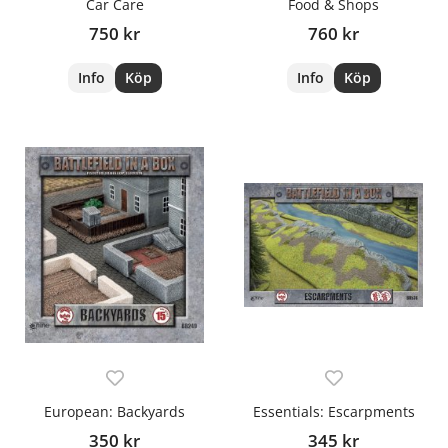
Car Care
Food & Shops
750 kr
760 kr
Info
Köp
Info
Köp
European: Backyards
Essentials: Escarpments
350 kr
345 kr