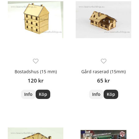
Bostadshus (15 mm)
Gård raserad (15mm)
120 kr
65 kr
Info
Köp
Info
Köp