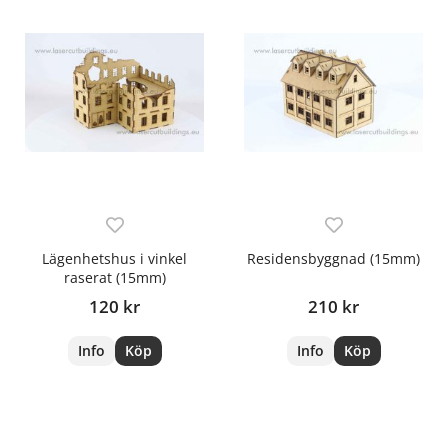
Lägenhetshus i vinkel
Residensbyggnad (15mm)
raserat (15mm)
120 kr
210 kr
Info
Köp
Info
Köp