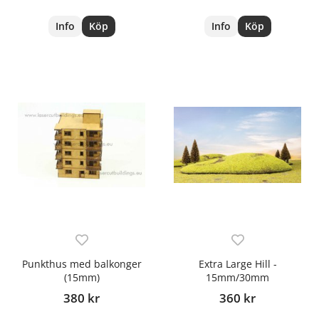
Info
Köp
Info
Köp
Punkthus med balkonger
Extra Large Hill -
(15mm)
15mm/30mm
380 kr
360 kr