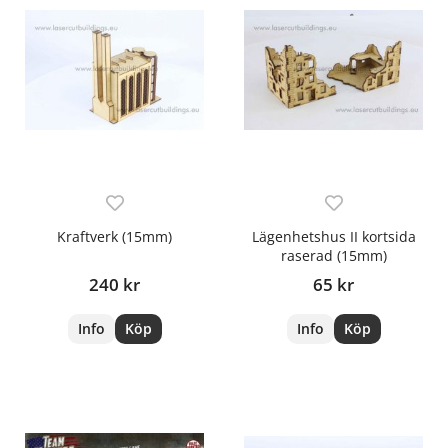
Kraftverk (15mm)
Lägenhetshus II kortsida
raserad (15mm)
240 kr
65 kr
Info
Köp
Info
Köp