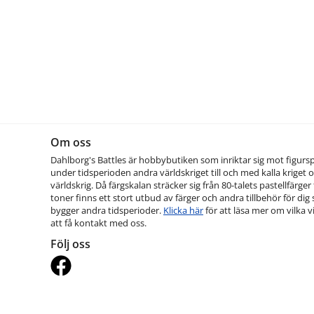
Om oss
Dahlborg's Battles är hobbybutiken som inriktar sig mot figurs
under tidsperioden andra världskriget till och med kalla kriget o
världskrig. Då färgskalan sträcker sig från 80-talets pastellfärger t
toner finns ett stort utbud av färger och andra tillbehör för dig
bygger andra tidsperioder.
Klicka här
för att läsa mer om vilka vi
att få kontakt med oss.
Följ oss