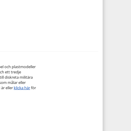
pel och plastmodeller
ch ett tredje
ill diskreta militära
 som målar eller
 är eller
klicka här
för