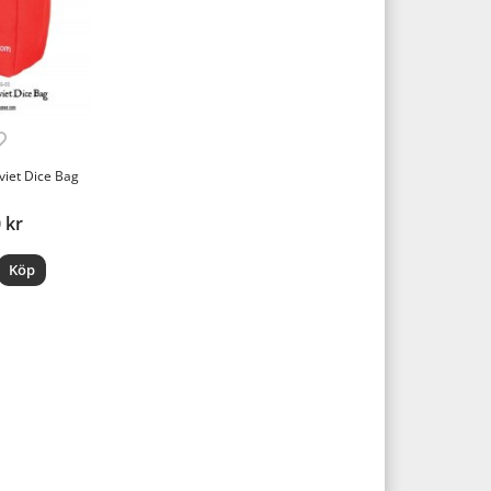
oviet Dice Bag
 kr
Köp