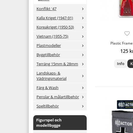
Konflikt '47
Kalla Kriget (1947-91)
Koreakriget (1950-53)
Vietnam (1955-75)
Plastic Frame
Plastmodeller
125 k
Byggtillbehör
Info
K
Terräng 15mm & 28mm
Landskaps- &
Vädringsmaterial
Färg & Wash
Penslar & målartillbehör
Speltillbehör
Figurspel och
modellbygge