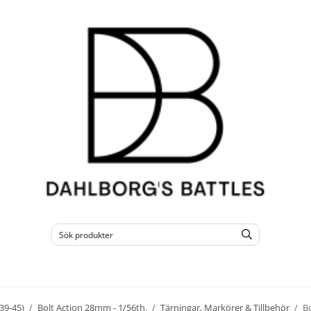
39-45)
/
Bolt Action 28mm - 1/56th.
/
Tärningar, Markörer & Tillbehör
/
B