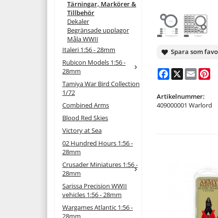
Tärningar, Markörer &
Tillbehör
Dekaler
Begränsade upplagor
Måla WWII
Italeri 1:56 - 28mm
Spara som favo
Rubicon Models 1:56 -
28mm
Facebook
X
Email
Pi
Tamiya War Bird Collection
1/72
Artikelnummer:
Combined Arms
409000001 Warlord
Blood Red Skies
Victory at Sea
02 Hundred Hours 1:56 -
28mm
Crusader Miniatures 1:56 -
28mm
Sarissa Precision WWII
vehicles 1:56 - 28mm
Wargames Atlantic 1:56 -
28mm