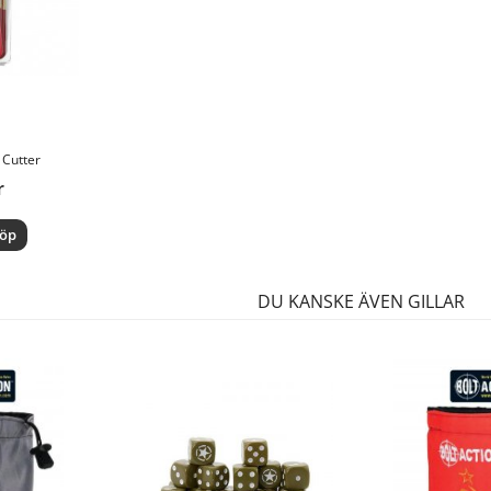
 Cutter
r
öp
DU KANSKE ÄVEN GILLAR