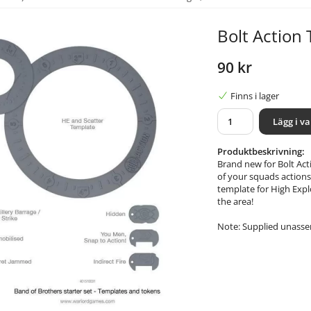
Bolt Action
90 kr
Finns i lager
Lägg i v
Produktbeskrivning:
Brand new for Bolt Act
of your squads actions
template for High Explo
the area!
Note: Supplied unassem