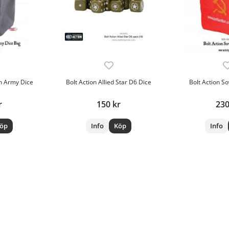
n Army Dice
Bolt Action Allied Star D6 Dice
Bolt Action S
r
150 kr
230
öp
Info
Köp
Info