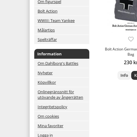
Om figurspel
Bolt Action
WWIII: Team Yankee
Målartips
Spelträffar
Bolt Action Germa
Information
Bag
230 k
Om Dahlborg's Battles
Nyheter
Info
K
Köpvillkor
Onlinegränssnitt för
utövande av ångerrätten
Integritetspolicy
Om cookies
Mina favoriter
Logga in