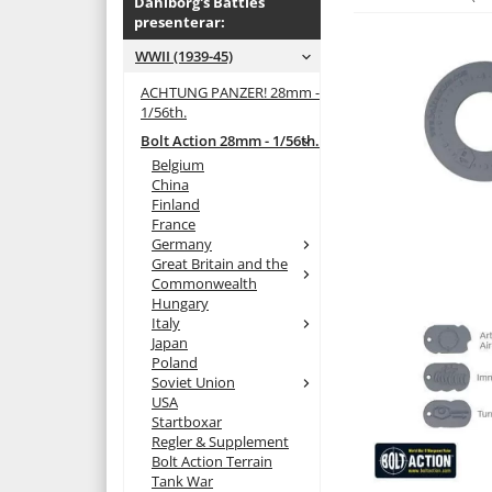
Dahlborg's Battles
presenterar:
WWII (1939-45)
ACHTUNG PANZER! 28mm -
1/56th.
Bolt Action 28mm - 1/56th.
Belgium
China
Finland
France
Germany
Great Britain and the
Commonwealth
Hungary
Italy
Japan
Poland
Soviet Union
USA
Startboxar
Regler & Supplement
Bolt Action Terrain
Tank War