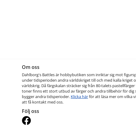
Om oss
Dahlborg's Battles är hobbybutiken som inriktar sig mot figurs
under tidsperioden andra världskriget till och med kalla kriget o
världskrig. Då färgskalan sträcker sig från 80-talets pastellfärger t
toner finns ett stort utbud av färger och andra tillbehör för dig
bygger andra tidsperioder.
Klicka här
för att läsa mer om vilka vi
att få kontakt med oss.
Följ oss