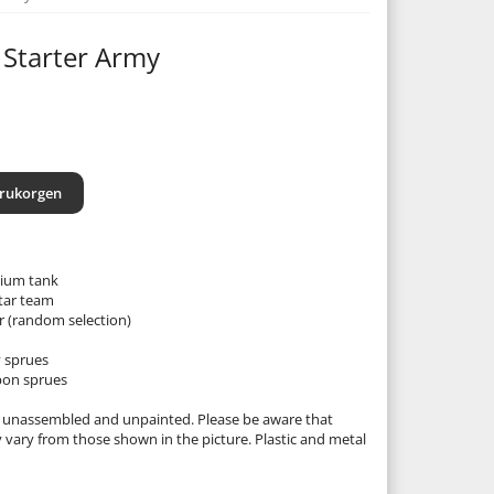
 Starter Army
arukorgen
dium tank
tar team
er (random selection)
y sprues
apon sprues
 unassembled and unpainted. Please be aware that
ary from those shown in the picture. Plastic and metal