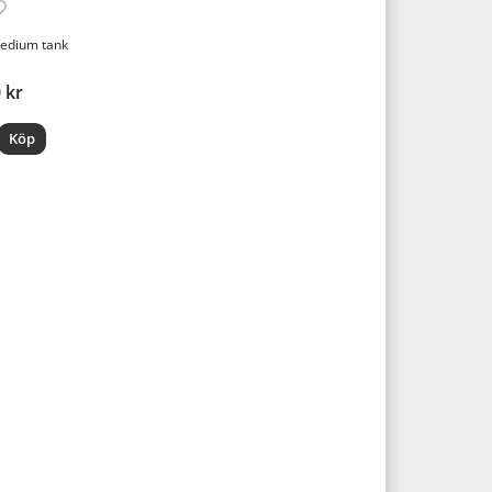
edium tank
 kr
Köp