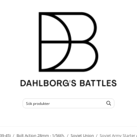
39-45)
/
Bolt Action 28mm - 1/56th.
/
Soviet Union
/
Soviet Army Starter