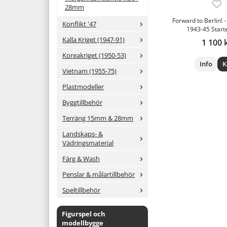
28mm
Forward to Berlin! 
Konflikt '47
1943-45 Start
Kalla Kriget (1947-91)
1 100 
Koreakriget (1950-53)
Info
K
Vietnam (1955-75)
Plastmodeller
Byggtillbehör
Terräng 15mm & 28mm
Landskaps- &
Vädringsmaterial
Färg & Wash
Penslar & målartillbehör
Speltillbehör
Figurspel och
modellbygge