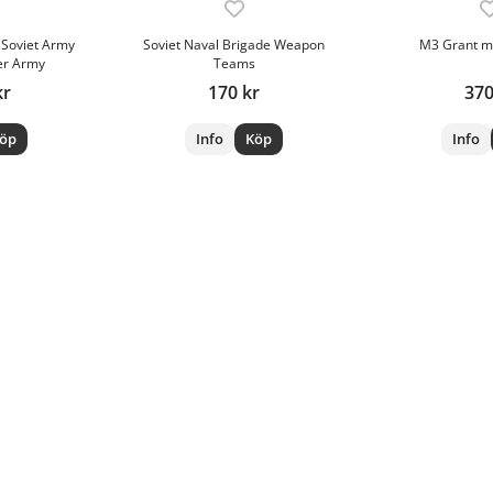
- Soviet Army
Soviet Naval Brigade Weapon
M3 Grant m
er Army
Teams
kr
170 kr
370
öp
Info
Köp
Info