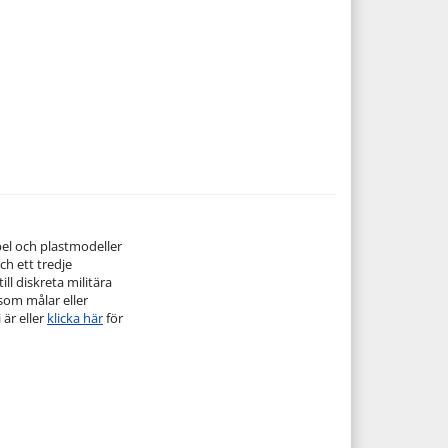
pel och plastmodeller
ch ett tredje
ill diskreta militära
 som målar eller
 är eller
klicka här
för