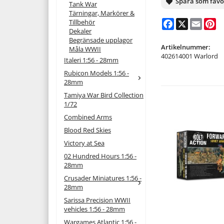
Spara som favo
Tank War
Tärningar, Markörer &
Facebook
X
Email
Pi
Tillbehör
Dekaler
Begränsade upplagor
Artikelnummer:
Måla WWII
402614001 Warlord
Italeri 1:56 - 28mm
Rubicon Models 1:56 -
28mm
Tamiya War Bird Collection
1/72
Combined Arms
Blood Red Skies
Victory at Sea
02 Hundred Hours 1:56 -
28mm
Crusader Miniatures 1:56 -
28mm
Sarissa Precision WWII
vehicles 1:56 - 28mm
Wargames Atlantic 1:56 -