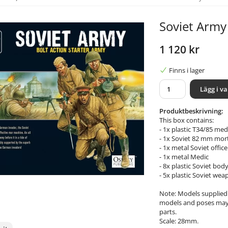
Soviet Army
1 120 kr
Finns i lager
Lägg i v
Produktbeskrivning:
This box contains:
- 1x plastic T34/85 me
- 1x Soviet 82 mm mor
- 1x metal Soviet offic
- 1x metal Medic
- 8x plastic Soviet bod
- 5x plastic Soviet we
Note: Models supplied
models and poses may v
parts.
Scale: 28mm.