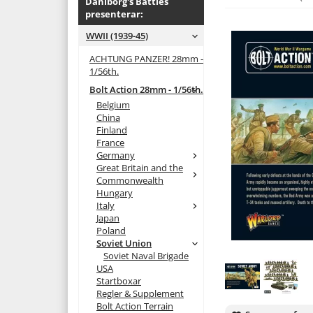
Dahlborg's Battles
presenterar:
WWII (1939-45)
ACHTUNG PANZER! 28mm -
1/56th.
Bolt Action 28mm - 1/56th.
Belgium
China
Finland
France
Germany
Great Britain and the
Commonwealth
Hungary
Italy
Japan
Poland
Soviet Union
Soviet Naval Brigade
USA
Startboxar
Regler & Supplement
Bolt Action Terrain