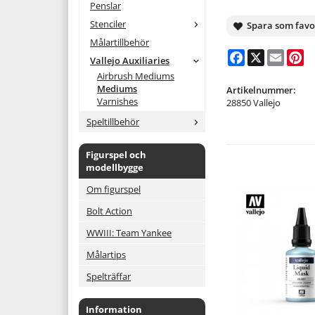
Penslar
Stenciler
Spara som favo
Målartillbehör
Facebook
X
Email
Pi
Vallejo Auxiliaries
Airbrush Mediums
Mediums
Artikelnummer:
Varnishes
28850 Vallejo
Speltillbehör
Figurspel och
modellbygge
Om figurspel
Bolt Action
WWIII: Team Yankee
Målartips
Spelträffar
Information