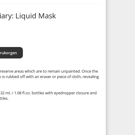
liary: Liquid Mask
arukorgen
 reserve areas which are to remain unpainted. Once the
k is rubbed off with an eraser or piece of cloth, revealing
 32 ml. / 1.08 fl.oz. bottles with eyedropper closure and
ttles.