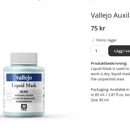
Vallejo Auxi
75 kr
Finns i lager
Lägg i v
Produktbeskrivning:
Liquid Mask is used to
work is dry, liquid mas
the unpainted area.
Packaging: Available in
in 85 ml. / 2.87 fl.oz. bo
Size: 85 ml