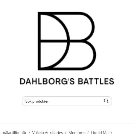
 målartillbehör
/
Vallejo Auxiliaries
/
Mediums
/
Liquid Mask