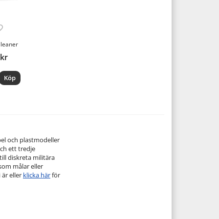
Cleaner
 kr
Köp
pel och plastmodeller
ch ett tredje
ill diskreta militära
 som målar eller
 är eller
klicka här
för