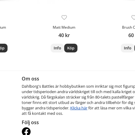
dium
Matt Medium
Brush 
40 kr
60
öp
Info
Köp
Info
Om oss
Dahlborg's Battles är hobbybutiken som inriktar sig mot figurs
under tidsperioden andra världskriget till och med kalla kriget o
världskrig. Då färgskalan sträcker sig från 80-talets pastellfärger t
toner finns ett stort utbud av färger och andra tillbehör för dig
bygger andra tidsperioder.
Klicka här
för att läsa mer om vilka vi
att få kontakt med oss.
Följ oss