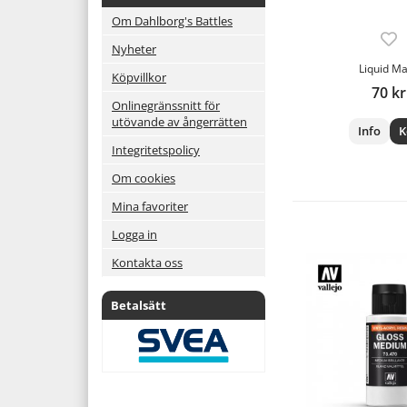
Om Dahlborg's Battles
Nyheter
Liquid M
Köpvillkor
70 kr
Onlinegränssnitt för
utövande av ångerrätten
Info
K
Integritetspolicy
Om cookies
Mina favoriter
Logga in
Kontakta oss
Betalsätt