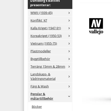
Dahlborg's Battles
presenterar:
WWII (1939-45)
Konflikt '47
Kalla Kriget (1947-91)
Koreakriget (1950-53)
Vietnam (1955-75)
Plastmodeller
Byggtillbehör
Terräng 15mm & 28mm
Landskaps- &
Vädringsmaterial
Färg & Wash
Penslar &
målartillbehör
Böcker