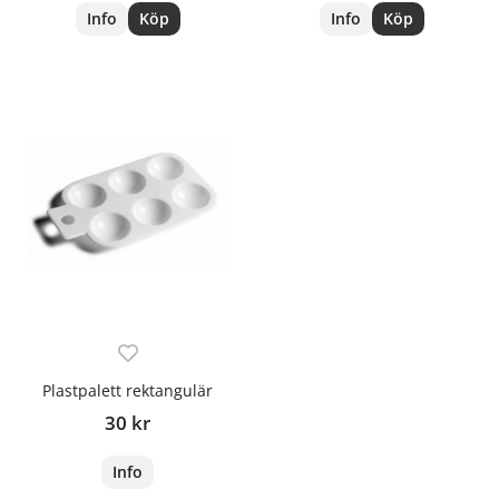
Info
Köp
Info
Köp
Plastpalett rektangulär
30 kr
Info