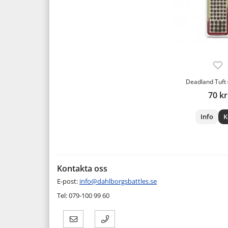
Deadland Tuft (
70 kr
Info
K
Kontakta oss
E-post:
info@dahlborgsbattles.se
Tel: 079-100 99 60