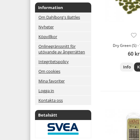
Information
Om Dahlborg's Battles
Nyheter
Köpvillkor
Dry Green (S) - 
Onlinegränssnitt för
utövande av ångerrätten
60 kr
Integritetspolicy
Info
K
Om cookies
Mina favoriter
Logga in
Kontakta oss
Betalsätt