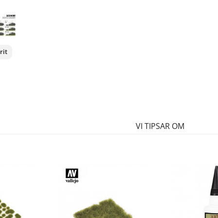
rit
nterest
VI TIPSAR OM