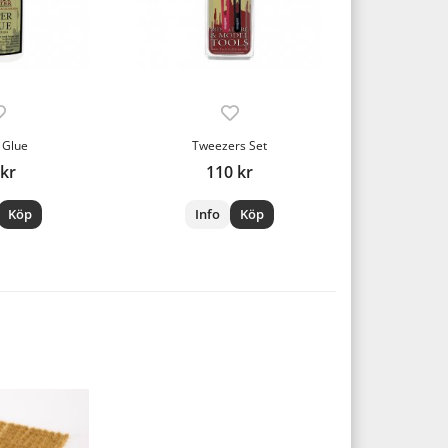
 Glue
Tweezers Set
 kr
110 kr
Köp
Info
Köp