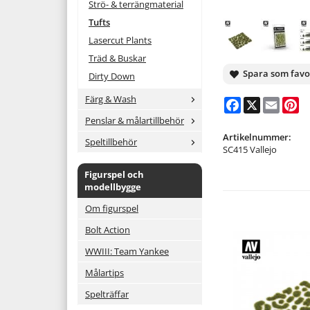
Strö- & terrängmaterial
Tufts
Lasercut Plants
Träd & Buskar
Spara som favo
Dirty Down
Färg & Wash
Facebook
X
Email
Pi
Penslar & målartillbehör
Artikelnummer:
Speltillbehör
SC415 Vallejo
Figurspel och
modellbygge
Om figurspel
Bolt Action
WWIII: Team Yankee
Målartips
Spelträffar