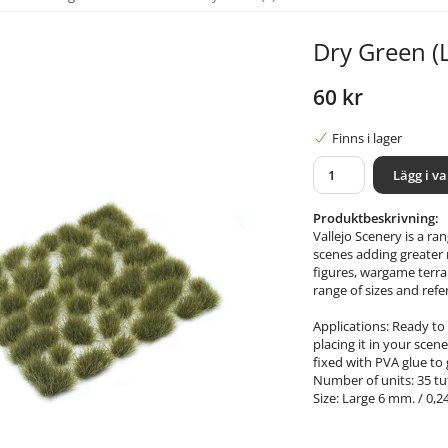
Dry Green (L
60 kr
Finns i lager
Lägg i v
Produktbeskrivning:
Vallejo Scenery is a r
scenes adding greater 
figures, wargame terrai
range of sizes and ref
Applications: Ready to 
placing it in your scen
fixed with PVA glue t
Number of units: 35 tu
Size: Large 6 mm. / 0,24