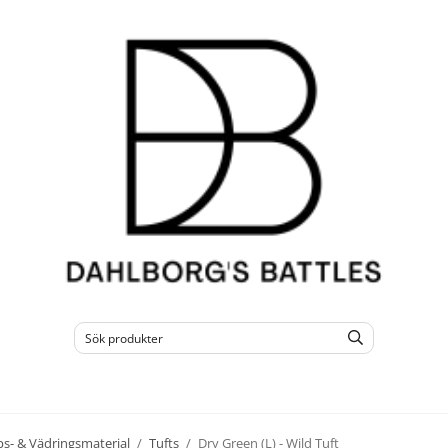
s- & Vädringsmaterial
/
Tufts
/
Dry Green (L) - Wild Tuft