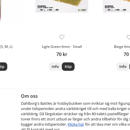
S, M, L)
Light Green 6mm - Small
Beige 6m
70 kr
70
öp
Info
Köp
Info
Om oss
Dahlborg's Battles är hobbybutiken som inriktar sig mot figurs
under tidsperioden andra världskriget till och med kalla kriget o
världskrig. Då färgskalan sträcker sig från 80-talets pastellfärger t
toner finns ett stort utbud av färger och andra tillbehör för dig
bygger andra tidsperioder.
Klicka här
för att läsa mer om vilka vi
att få kontakt med oss.