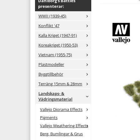
Dahlborg's Battles
presenterar:
WWII (1939-45)
Konflikt '47
Kalla Kriget (1947-91)
Koreakriget (1950-53)
Vietnam (1955-75)
Plastmodeller
Byggtillbehör
Terräng 15mm & 28mm
Landskaps- &
Vädringsmaterial
Vallejo Diorama Effects
Pigments
Vallejo Weathering Effects
Berg, Bumlingar & Grus