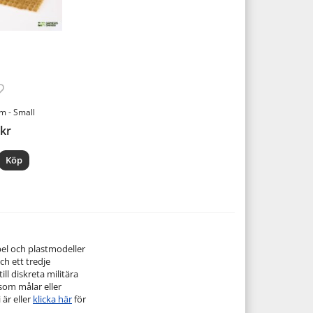
m - Small
 kr
Köp
pel och plastmodeller
ch ett tredje
ill diskreta militära
 som målar eller
 är eller
klicka här
för