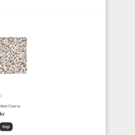
allast Coarse
 kr
Köp