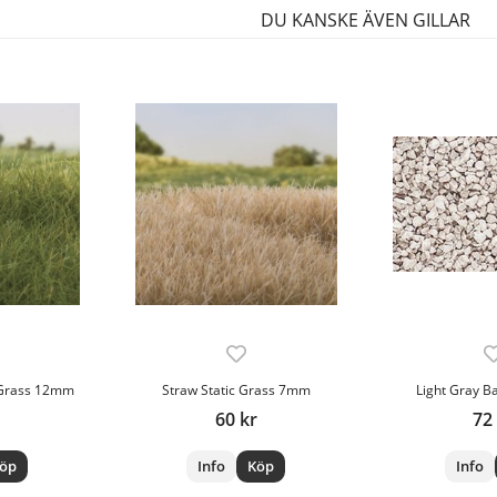
DU KANSKE ÄVEN GILLAR
 Grass 12mm
Straw Static Grass 7mm
Light Gray B
60 kr
72
öp
Info
Köp
Info