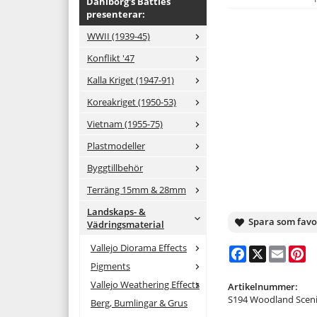
Dahlborg's Battles
presenterar:
WWII (1939-45)
Konflikt '47
Kalla Kriget (1947-91)
Koreakriget (1950-53)
Vietnam (1955-75)
Plastmodeller
Byggtillbehör
Terräng 15mm & 28mm
Landskaps- &
Spara som favo
Vädringsmaterial
Vallejo Diorama Effects
Facebook
X
Email
Pi
Pigments
Vallejo Weathering Effects
Artikelnummer:
S194 Woodland Sceni
Berg, Bumlingar & Grus