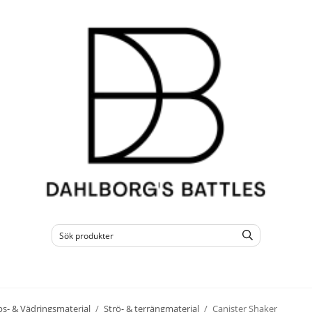
s- & Vädringsmaterial
/
Strö- & terrängmaterial
/
Canister Shaker