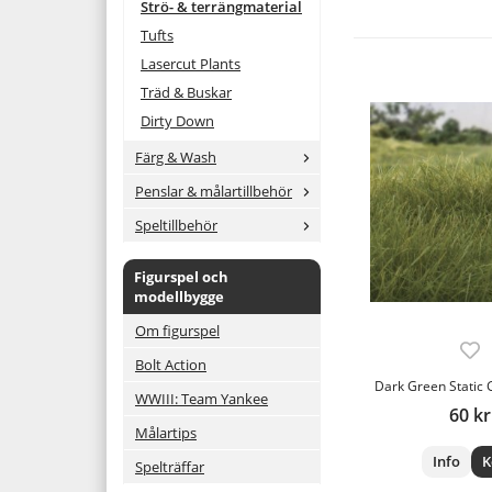
Strö- & terrängmaterial
Tufts
Lasercut Plants
Träd & Buskar
Dirty Down
Färg & Wash
Penslar & målartillbehör
Speltillbehör
Figurspel och
modellbygge
Om figurspel
Bolt Action
Dark Green Static
WWIII: Team Yankee
60 kr
Målartips
Info
K
Spelträffar