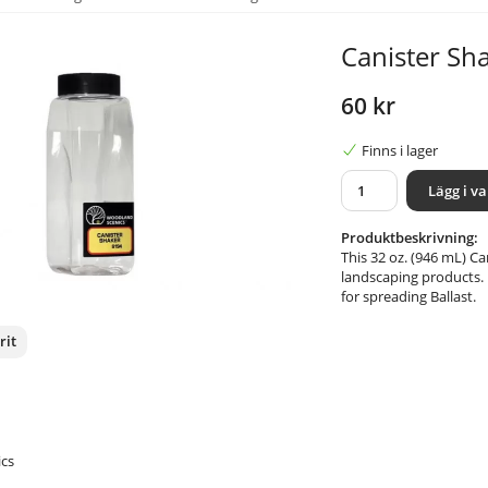
Canister Sh
60 kr
Finns i lager
Lägg i v
Produktbeskrivning:
This 32 oz. (946 mL) Can
landscaping products. I
for spreading Ballast.
rit
nterest
cs