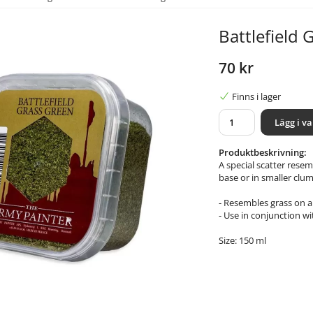
Battlefield 
70 kr
Finns i lager
Lägg i v
Produktbeskrivning:
A special scatter resem
base or in smaller clu
- Resembles grass on a
- Use in conjunction w
Size: 150 ml