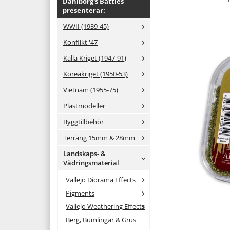
Dahlborg's Battles
presenterar:
WWII (1939-45)
Konflikt '47
Kalla Kriget (1947-91)
Koreakriget (1950-53)
Vietnam (1955-75)
Plastmodeller
Byggtillbehör
Terräng 15mm & 28mm
Landskaps- &
Vädringsmaterial
Vallejo Diorama Effects
Pigments
Vallejo Weathering Effects
Berg, Bumlingar & Grus