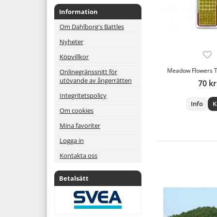
Information
Om Dahlborg's Battles
Nyheter
Köpvillkor
Meadow Flowers Tu
Onlinegränssnitt för
utövande av ångerrätten
70 kr
Integritetspolicy
Info
K
Om cookies
Mina favoriter
Logga in
Kontakta oss
Betalsätt