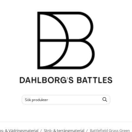
s- & Vädringsmaterial
/
Strö- & terrängmaterial
/
Battlefield Grass Green