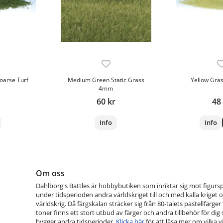
arse Turf
Medium Green Static Grass
Yellow Gras
4mm
60 kr
48
Info
Info
Om oss
Dahlborg's Battles är hobbybutiken som inriktar sig mot figurs
under tidsperioden andra världskriget till och med kalla kriget o
världskrig. Då färgskalan sträcker sig från 80-talets pastellfärger t
toner finns ett stort utbud av färger och andra tillbehör för dig
bygger andra tidsperioder.
Klicka här
för att läsa mer om vilka vi