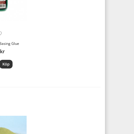
 Basing Glue
 kr
Köp