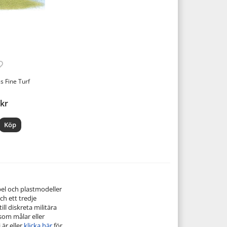
s Fine Turf
 kr
Köp
pel och plastmodeller
ch ett tredje
ill diskreta militära
 som målar eller
 är eller
klicka här
för