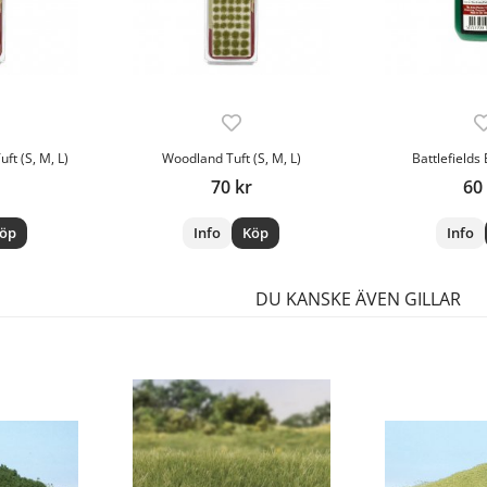
ft (S, M, L)
Woodland Tuft (S, M, L)
Battlefields
70 kr
60
öp
Info
Köp
Info
DU KANSKE ÄVEN GILLAR