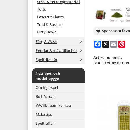
Strö- & terrängmaterial
Tufts
Lasercut Plants
Träd & Buskar
Spara som favo
Dirty Down
Färg & Wash
Facebook
X
Email
Pi
Penslar & målartillbehör
Artikelnummer:
Speltillbehör
BF4113 Army Painter
Figurspel och
modellbygge
Om figurspel
Bolt Action
WWIII: Team Yankee
Målartips
Spelträffar