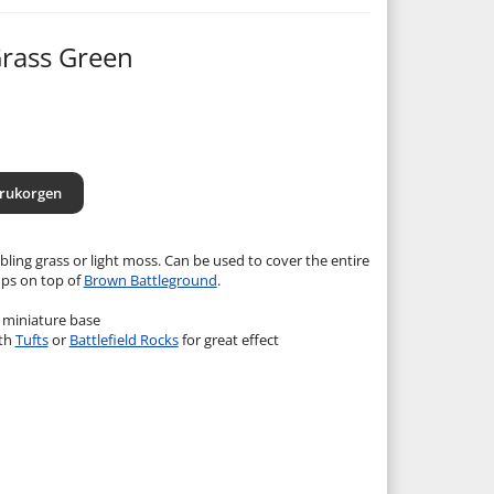
Grass Green
arukorgen
bling grass or light moss. Can be used to cover the entire
mps on top of
Brown Battleground
.
 miniature base
ith
Tufts
or
Battlefield Rocks
for great effect