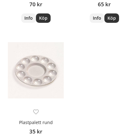
70 kr
65 kr
Info
Köp
Info
Köp
Plastpalett rund
35 kr