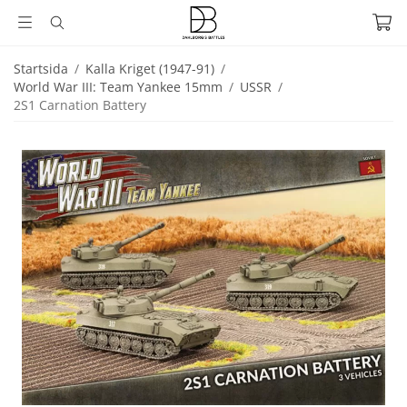
Startsida
/
Kalla Kriget (1947-91)
/
World War III: Team Yankee 15mm
/
USSR
/
2S1 Carnation Battery