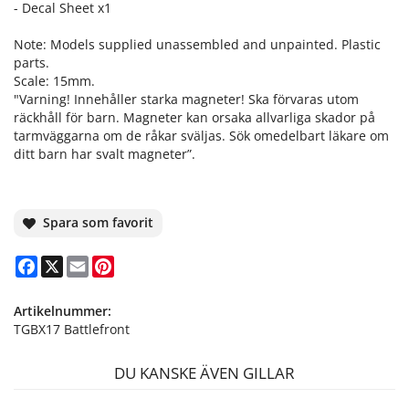
- Decal Sheet x1
Note: Models supplied unassembled and unpainted. Plastic
parts.
Scale: 15mm.
"Varning! Innehåller starka magneter! Ska förvaras utom
räckhåll för barn. Magneter kan orsaka allvarliga skador på
tarmväggarna om de råkar sväljas. Sök omedelbart läkare om
ditt barn har svalt magneter”.
Spara som favorit
Facebook
X
Email
Pinterest
Artikelnummer:
TGBX17 Battlefront
DU KANSKE ÄVEN GILLAR