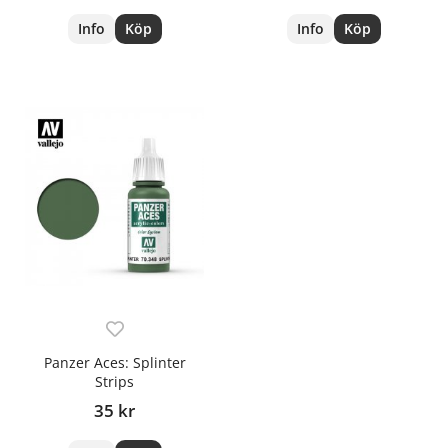
Info
Köp
Info
Köp
Panzer Aces: Splinter
Strips
35 kr