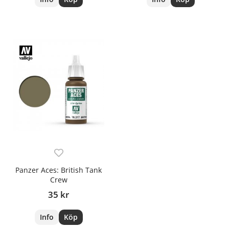
Panzer Aces: British Tank
Crew
35 kr
Info
Köp