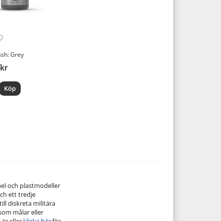
sh: Grey
 kr
Köp
pel och plastmodeller
ch ett tredje
ill diskreta militära
 som målar eller
 är eller
klicka här
för