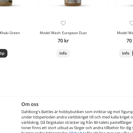
Khaki Green
Model Wash: European Dust
Model Wa
70 kr
70
öp
Info
Info
Om oss
Dahlborg's Battles är hobbybutiken som inriktar sig mot figurs
under tidsperioden andra världskriget till och med kalla kriget o
världskrig. Då färgskalan sträcker sig från 80-talets pastellfärger t
toner finns ett stort utbud av färger och andra tillbehör för dig
bygger andra tidsperioder.
Klicka här
för att läsa mer om vilka vi