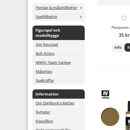
Penslar & målartillbehör
Speltillbehör
Plastpalett
Figurspel och
35 kr
modellbygge
Om figurspel
Info
K
Bolt Action
WWIII: Team Yankee
Målartips
Spelträffar
Information
Om Dahlborg's Battles
Nyheter
Köpvillkor
Onlinegränssnitt för