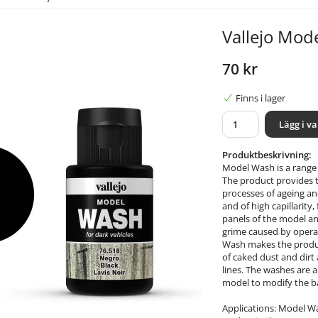
Vallejo Mod
70 kr
Finns i lager
Lägg i v
Produktbeskrivning:
Model Wash is a range
The product provides 
processes of ageing an
and of high capillarity
panels of the model a
grime caused by operat
Wash makes the product
of caked dust and dirt 
lines. The washes are a
model to modify the ba
Applications: Model W