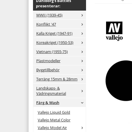
Dahlborg's Battles
presenterar:
WWII (1939-45)
Konflikt '47
Kalla Kriget (1947-91)
Koreakriget (1950-53)
Vietnam (1955-75)
Plastmodeller
Byggtillbehör
Terräng 15mm & 28mm
Landskaps- &
Vädringsmaterial
Färg & Wash
Vallejo Liquid Gold
Vallejo Metal Color
Vallejo Model Air