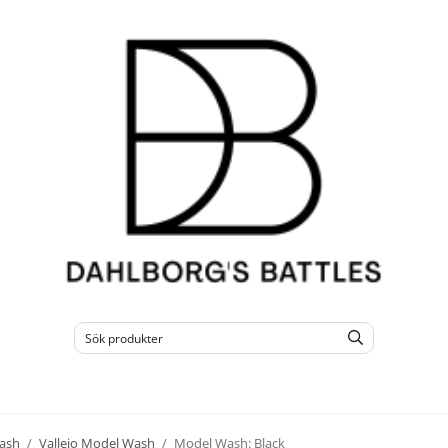
ash
/
Vallejo Model Wash
/
Model Wash: Black