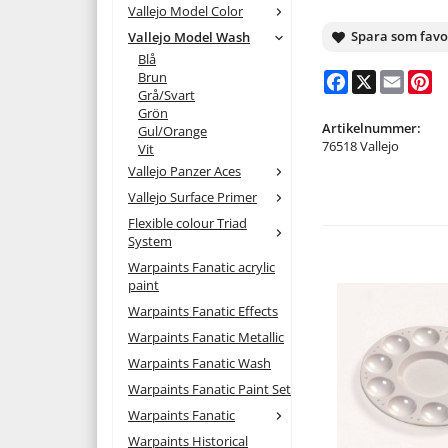
Vallejo Model Color
Spara som favo
Vallejo Model Wash
Blå
Brun
Facebook
X
Email
Pi
Grå/Svart
Grön
Artikelnummer:
Gul/Orange
76518 Vallejo
Vit
Vallejo Panzer Aces
Vallejo Surface Primer
Flexible colour Triad
System
Warpaints Fanatic acrylic
paint
Warpaints Fanatic Effects
Warpaints Fanatic Metallic
Warpaints Fanatic Wash
Warpaints Fanatic Paint Set
Warpaints Fanatic
Warpaints Historical