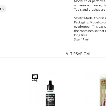
Model Color performs e
adherence on resin, pla
rit
Tools and brushes are 
Safety: Model Color is
nterest
Packaging: Model color 
eyedropper. This packa
the container, so that 
long time.
Size: 17 ml
VI TIPSAR OM