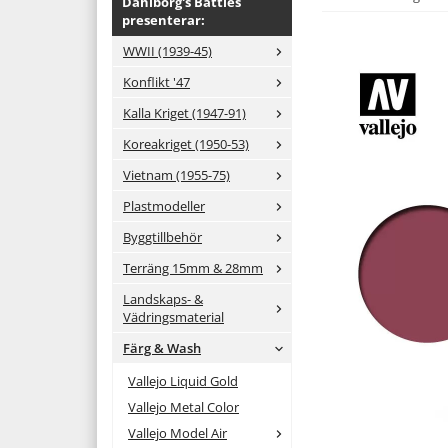
Dahlborg's Battles
presenterar:
WWII (1939-45)
Konflikt '47
Kalla Kriget (1947-91)
Koreakriget (1950-53)
Vietnam (1955-75)
Plastmodeller
Byggtillbehör
Terräng 15mm & 28mm
Landskaps- &
Vädringsmaterial
Färg & Wash
Vallejo Liquid Gold
Vallejo Metal Color
Vallejo Model Air