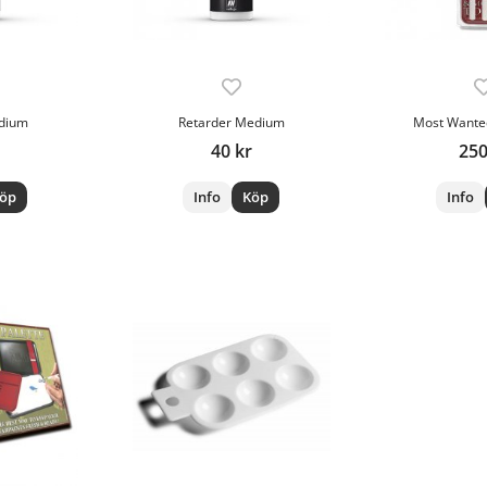
dium
Retarder Medium
Most Wante
40 kr
250
öp
Info
Köp
Info