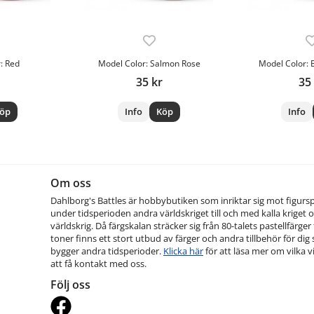
: Red
Model Color: Salmon Rose
Model Color: 
35 kr
35
öp
Info
Köp
Info
Om oss
Dahlborg's Battles är hobbybutiken som inriktar sig mot figurs
under tidsperioden andra världskriget till och med kalla kriget o
världskrig. Då färgskalan sträcker sig från 80-talets pastellfärger t
toner finns ett stort utbud av färger och andra tillbehör för dig
bygger andra tidsperioder.
Klicka här
för att läsa mer om vilka vi
att få kontakt med oss.
Följ oss