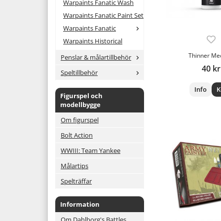
Warpaints Fanatic Wash
Warpaints Fanatic Paint Set
Warpaints Fanatic
Warpaints Historical
Thinner Me
Penslar & målartillbehör
40 kr
Speltillbehör
Info
K
Figurspel och
modellbygge
Om figurspel
Bolt Action
WWIII: Team Yankee
Målartips
Spelträffar
Information
Om Dahlborg's Battles