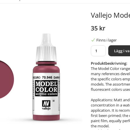
Vallejo Mode
35 kr
Finns i lager
Lägg i v
Produktbeskrivning:
The Model Color range 
many references develop
the specific colors emp
models. The assortment
fluorescent colors used
Applications: Matt and
concentration in a wat
application. It is rec
first been primed; the
paint film, equally perf
the model.