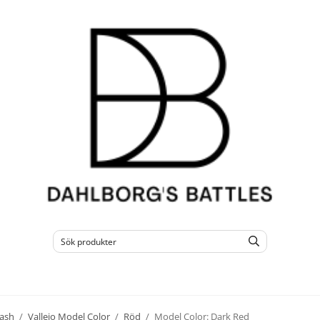
ash
/
Vallejo Model Color
/
Röd
/
Model Color: Dark Red