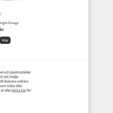
Bright Orange
 kr
Köp
pel och plastmodeller
ch ett tredje
ill diskreta militära
 som målar eller
 är eller
klicka här
för