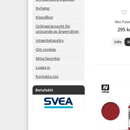
Nyheter
Köpvillkor
Wet Pale
Onlinegränssnitt för
295 k
utövande av ångerrätten
Integritetspolicy
Info
K
Om cookies
Mina favoriter
Logga in
Kontakta oss
Betalsätt