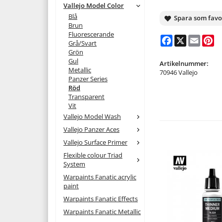
Vallejo Model Color
Blå
Spara som favo
Brun
Fluorescerande
Facebook
X
Email
Pi
Grå/Svart
Grön
Gul
Artikelnummer:
Metallic
70946 Vallejo
Panzer Series
Röd
Transparent
Vit
Vallejo Model Wash
Vallejo Panzer Aces
Vallejo Surface Primer
Flexible colour Triad
System
Warpaints Fanatic acrylic
paint
Warpaints Fanatic Effects
Warpaints Fanatic Metallic