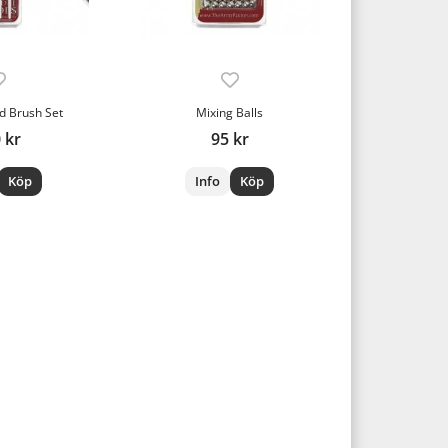
d Brush Set
Mixing Balls
 kr
95 kr
Köp
Info
Köp