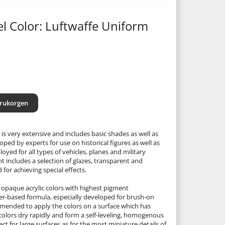
el Color: Luftwaffe Uniform
arukorgen
is very extensive and includes basic shades as well as
ed by experts for use on historical figures as well as
loyed for all types of vehicles, planes and military
 includes a selection of glazes, transparent and
 for achieving special effects.
 opaque acrylic colors with highest pigment
er-based formula, especially developed for brush-on
ommended to apply the colors on a surface which has
 colors dry rapidly and form a self-leveling, homogenous
ect for large surfaces as for the most miniature details of