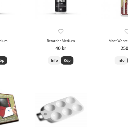
dium
Retarder Medium
Most Wante
40 kr
250
öp
Info
Köp
Info