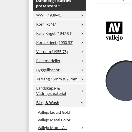
Dahlborg's Battles
presenterar:
WWII (1939-45)
Konflikt '47
Kalla Kriget (1947-91)
Koreakriget (1950-53)
Vietnam (1955-75)
Plastmodeller
Byggtillbehör
Terräng 15mm & 28mm
Landskaps- &
Vädringsmaterial
Färg & Wash
Vallejo Liquid Gold
Vallejo Metal Color
Vallejo Model Air