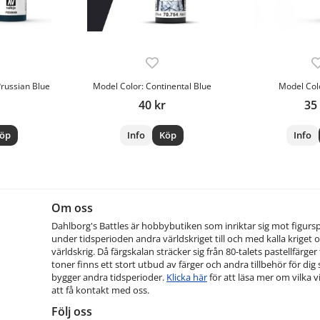
Prussian Blue
Model Color: Continental Blue
Model Col
40 kr
35
öp
Info
Köp
Info
Om oss
Dahlborg's Battles är hobbybutiken som inriktar sig mot figurs
under tidsperioden andra världskriget till och med kalla kriget o
världskrig. Då färgskalan sträcker sig från 80-talets pastellfärger t
toner finns ett stort utbud av färger och andra tillbehör för dig
bygger andra tidsperioder.
Klicka här
för att läsa mer om vilka vi
att få kontakt med oss.
Följ oss