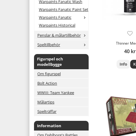
Warpaints Fanatic Wash
Warpaints Fanatic Paint Set
Warpaints Fanatic
Warpaints Historical
Penslar & målartillbehör
Thinner Me
Speltillbehör
40 kr
Figurspel och
Info
K
modellbygge
Om figurspel
Bolt Action
WWIII: Team Yankee
Målartips
Spelträffar
Information
Om Dahlborg's Battles