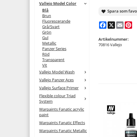
Vallejo Model Color
Blå
Spara som favo
Brun
Fluorescerande
Facebook
X
Email
Pi
Grå/Svart
Grön
Gul
Artikelnummer:
Metallic
70816 Vallejo
Panzer Series
Röd
Transparent
Vit
Vallejo Model Wash
Vallejo Panzer Aces
Vallejo Surface Primer
Flexible colour Triad
System
Warpaints Fanatic acrylic
paint
Warpaints Fanatic Effects
Warpaints Fanatic Metallic