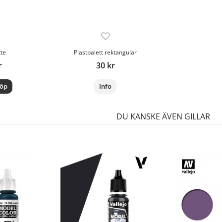
tte
Plastpalett rektangulär
r
30 kr
öp
Info
DU KANSKE ÄVEN GILLAR