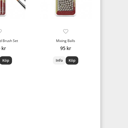
d Brush Set
Mixing Balls
 kr
95 kr
Köp
Info
Köp