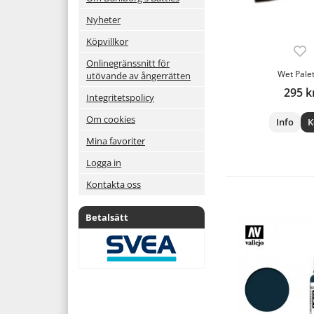
Nyheter
Köpvillkor
Onlinegränssnitt för
Wet Pale
utövande av ångerrätten
295 k
Integritetspolicy
Om cookies
Info
K
Mina favoriter
Logga in
Kontakta oss
Betalsätt