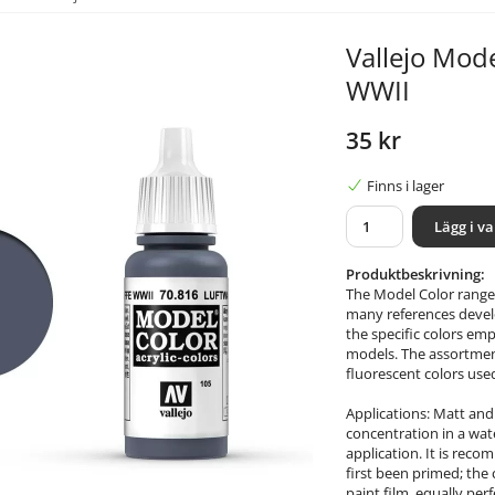
Vallejo Mod
WWII
35 kr
Finns i lager
Lägg i v
Produktbeskrivning:
The Model Color range 
many references develop
the specific colors emp
models. The assortment
fluorescent colors used
Applications: Matt and
concentration in a wat
application. It is rec
first been primed; the
paint film, equally perf