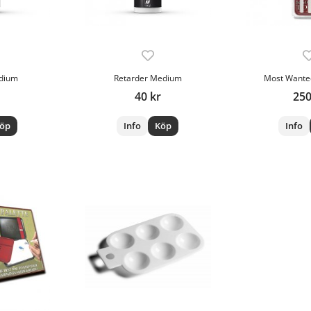
dium
Retarder Medium
Most Wante
40 kr
250
öp
Info
Köp
Info