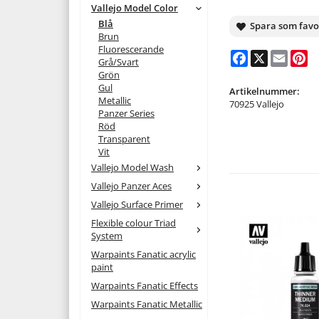
Vallejo Model Color
Blå
Spara som favo
Brun
Fluorescerande
Facebook
X
Email
Pi
Grå/Svart
Grön
Gul
Artikelnummer:
Metallic
70925 Vallejo
Panzer Series
Röd
Transparent
Vit
Vallejo Model Wash
Vallejo Panzer Aces
Vallejo Surface Primer
Flexible colour Triad
System
Warpaints Fanatic acrylic
paint
Warpaints Fanatic Effects
Warpaints Fanatic Metallic