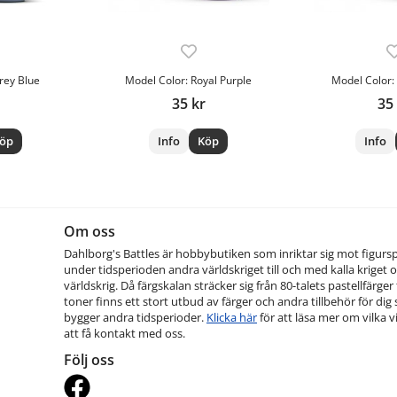
rey Blue
Model Color: Royal Purple
Model Color:
35 kr
35
öp
Info
Köp
Info
Om oss
Dahlborg's Battles är hobbybutiken som inriktar sig mot figurs
under tidsperioden andra världskriget till och med kalla kriget o
världskrig. Då färgskalan sträcker sig från 80-talets pastellfärger t
toner finns ett stort utbud av färger och andra tillbehör för dig
bygger andra tidsperioder.
Klicka här
för att läsa mer om vilka vi
att få kontakt med oss.
Följ oss