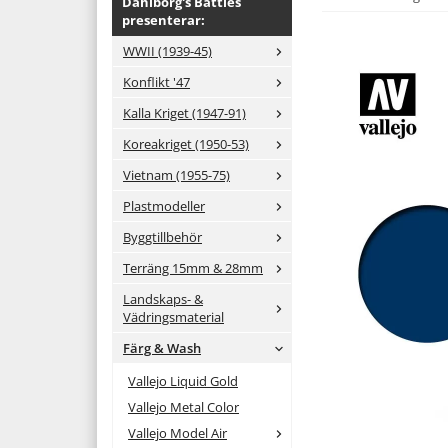
Dahlborg's Battles
presenterar:
WWII (1939-45)
Konflikt '47
Kalla Kriget (1947-91)
Koreakriget (1950-53)
Vietnam (1955-75)
Plastmodeller
Byggtillbehör
Terräng 15mm & 28mm
Landskaps- &
Vädringsmaterial
Färg & Wash
Vallejo Liquid Gold
Vallejo Metal Color
Vallejo Model Air