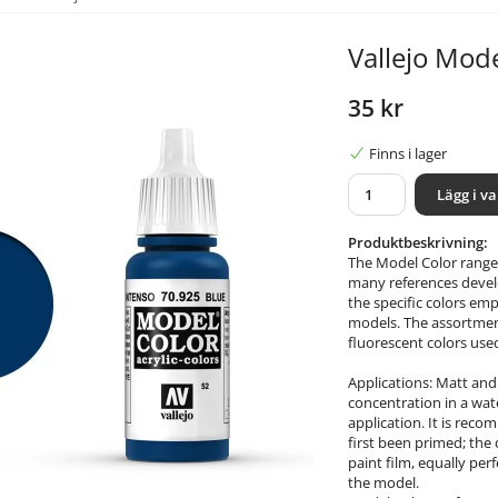
Vallejo Mode
35 kr
Finns i lager
Lägg i v
Produktbeskrivning:
The Model Color range 
many references develop
the specific colors emp
models. The assortment
fluorescent colors used
Applications: Matt and
concentration in a wat
application. It is rec
first been primed; the
paint film, equally perf
the model.