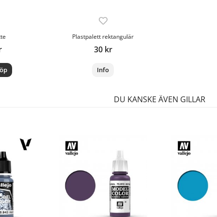
tte
Plastpalett rektangulär
r
30 kr
öp
Info
DU KANSKE ÄVEN GILLAR