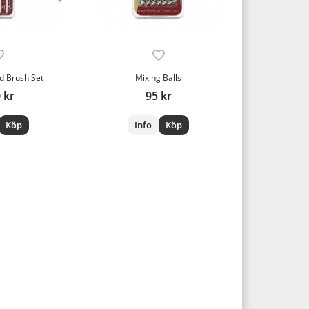
d Brush Set
Mixing Balls
 kr
95 kr
Köp
Info
Köp