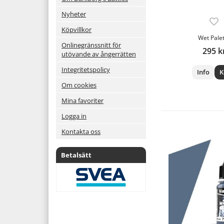
Nyheter
Köpvillkor
Wet Pale
Onlinegränssnitt för
295 k
utövande av ångerrätten
Integritetspolicy
Info
K
Om cookies
Mina favoriter
Logga in
Kontakta oss
Betalsätt