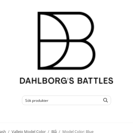
ash
/
Vallejo Model Color
/
Blå
/
Model Color: Blue